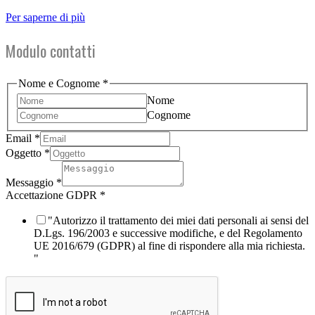
Per saperne di più
Modulo contatti
Nome e Cognome
*
Nome
Cognome
Email
*
Oggetto
*
Accettazione
Email
Messaggio
*
e
Accettazione GDPR
*
"Autorizzo il trattamento dei miei dati personali ai sensi del
D.Lgs. 196/2003 e successive modifiche, e del Regolamento
UE 2016/679 (GDPR) al fine di rispondere alla mia richiesta.
"