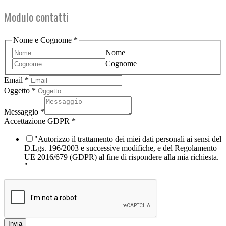
Modulo contatti
Nome e Cognome
*
Nome
Cognome
Oggetto
Email
*
Email
Oggetto
*
e
Messaggio
*
Accettazione GDPR
*
"Autorizzo il trattamento dei miei dati personali ai sensi del
D.Lgs. 196/2003 e successive modifiche, e del Regolamento
UE 2016/679 (GDPR) al fine di rispondere alla mia richiesta.
"
Invia