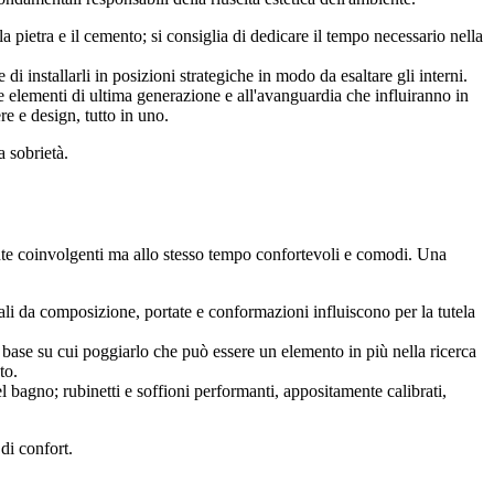
a pietra e il cemento; si consiglia di dedicare il tempo necessario nella
i installarli in posizioni strategiche in modo da esaltare gli interni.
te elementi di ultima generazione e all'avanguardia che influiranno in
re e design, tutto in uno.
 sobrietà.
ente coinvolgenti ma allo stesso tempo confortevoli e comodi. Una
iali da composizione, portate e conformazioni influiscono per la tutela
n base su cui poggiarlo che può essere un elemento in più nella ricerca
to.
l bagno; rubinetti e soffioni performanti, appositamente calibrati,
di confort.