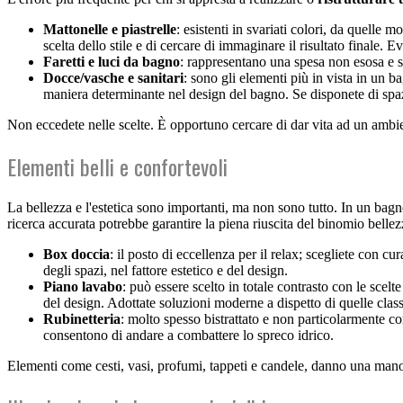
Mattonelle e piastrelle
: esistenti in svariati colori, da quelle
scelta dello stile e di cercare di immaginare il risultato finale. E
Faretti e luci da bagno
: rappresentano una spesa non esosa e son
Docce/vasche e sanitari
: sono gli elementi più in vista in un 
maniera determinante nel design del bagno. Se disponete di spaz
Non eccedete nelle scelte. È opportuno cercare di dar vita ad un ambie
Elementi belli e confortevoli
La bellezza e l'estetica sono importanti, ma non sono tutto. In un bag
ricerca accurata potrebbe garantire la piena riuscita del binomio bellez
Box doccia
: il posto di eccellenza per il relax; scegliete con 
degli spazi, nel fattore estetico e del design.
Piano lavabo
: può essere scelto in totale contrasto con le sce
del design. Adottate soluzioni moderne a dispetto di quelle clas
Rubinetteria
: molto spesso bistrattato e non particolarmente co
consentono di andare a combattere lo spreco idrico.
Elementi come cesti, vasi, profumi, tappeti e candele, danno una mano n