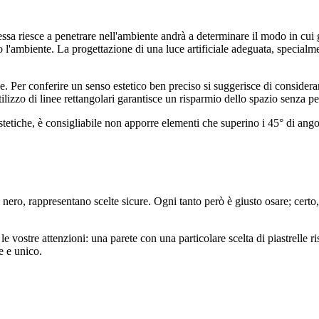
a riesce a penetrare nell'ambiente andrà a determinare il modo in cui gli 
to l'ambiente. La progettazione di una luce artificiale adeguata, special
ce. Per conferire un senso estetico ben preciso si suggerisce di considerare
L'utilizzo di linee rettangolari garantisce un risparmio dello spazio senza 
stetiche, è consigliabile non apporre elementi che superino i 45° di ang
l nero, rappresentano scelte sicure. Ogni tanto però è giusto osare; certo
e vostre attenzioni: una parete con una particolare scelta di piastrelle r
e e unico.