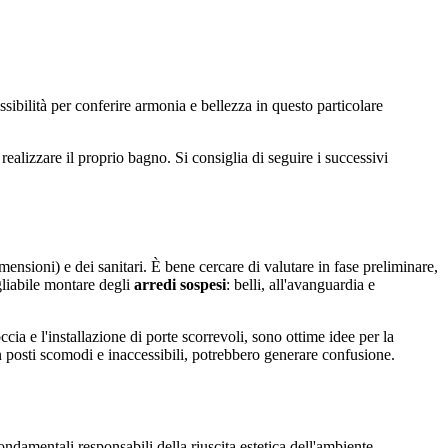
ssibilità per conferire armonia e bellezza in questo particolare
realizzare il proprio bagno. Si consiglia di seguire i successivi
mensioni) e dei sanitari. È bene cercare di valutare in fase preliminare,
gliabile montare degli
arredi sospesi
: belli, all'avanguardia e
ia e l'installazione di porte scorrevoli, sono ottime idee per la
i in posti scomodi e inaccessibili, potrebbero generare confusione.
ondamentali responsabili della riuscita estetica dell'ambiente.