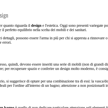
esign
per quanto riguarda il
design
e l'estetica. Oggi sono presenti variegate po
 perfetto equilibrio nella scelta dei mobili e dei sanitari.
 dettagli, possono essere l'arma in più per chi si appresta a rinnovare o 
 errori.
sso, quindi, devono essere inseriti una serie di mobili (non di grandi di
llare; per recuperare spazio e conferire un design molto moderno, è consi
o, si suggerisce di optare per una combinazione tra di essi: la vasca/docc
i ideali per l'ordine all'interno di un bagno; attenzione a non posizionarl
 un bagno
è quello di non dedicare particolare attenzione agli elementi f