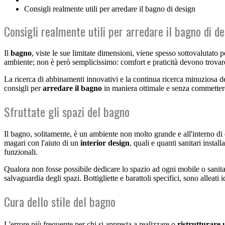
Consigli realmente utili per arredare il bagno di design
Consigli realmente utili per arredare il bagno di d
Il
bagno
, viste le sue limitate dimensioni, viene spesso sottovalutato 
ambiente; non è però semplicissimo: comfort e praticità devono trovare il
La ricerca di abbinamenti innovativi e la continua ricerca minuziosa dei
consigli per
arredare il bagno
in maniera ottimale e senza commettere
Sfruttate gli spazi del bagno
Il bagno, solitamente, è un ambiente non molto grande e all'interno di e
magari con l'aiuto di un
interior design
, quali e quanti sanitari insta
funzionali.
Qualora non fosse possibile dedicare lo spazio ad ogni mobile o sanitari
salvaguardia degli spazi. Bottigliette e barattoli specifici, sono alleat
Cura dello stile del bagno
L'errore più frequente per chi si appresta a realizzare o
ristrutturare