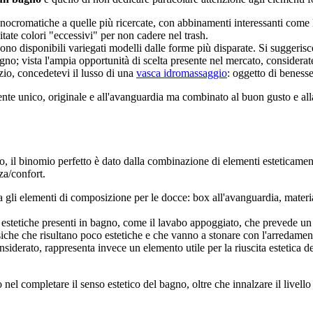
 monocromatiche a quelle più ricercate, con abbinamenti interessanti come l
vitate colori "eccessivi" per non cadere nel trash.
o disponibili variegati modelli dalle forme più disparate. Si suggerisce d
bagno; vista l'ampia opportunità di scelta presente nel mercato, considera
io, concedetevi il lusso di una
vasca idromassaggio
: oggetto di benesse
nte unico, originale e all'avanguardia ma combinato al buon gusto e alla
no, il binomio perfetto è dato dalla combinazione di elementi esteticam
za/confort.
cura gli elementi di composizione per le docce: box all'avanguardia, mater
lte estetiche presenti in bagno, come il lavabo appoggiato, che prevede u
siche che risultano poco estetiche e che vanno a stonare con l'arredamen
nsiderato, rappresenta invece un elemento utile per la riuscita estetica de
el completare il senso estetico del bagno, oltre che innalzare il livello 