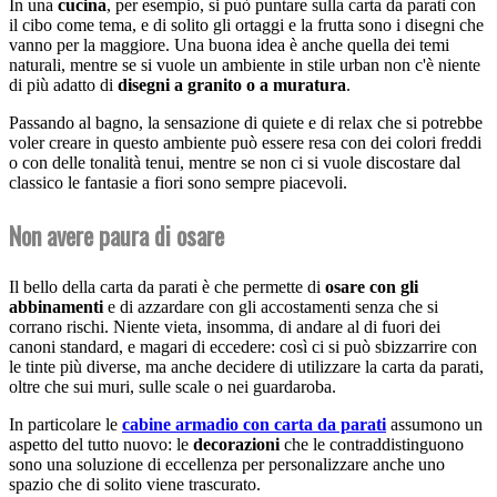
In una
cucina
, per esempio, si può puntare sulla carta da parati con
il cibo come tema, e di solito gli ortaggi e la frutta sono i disegni che
vanno per la maggiore. Una buona idea è anche quella dei temi
naturali, mentre se si vuole un ambiente in stile urban non c'è niente
di più adatto di
disegni a granito o a muratura
.
Passando al bagno, la sensazione di quiete e di relax che si potrebbe
voler creare in questo ambiente può essere resa con dei colori freddi
o con delle tonalità tenui, mentre se non ci si vuole discostare dal
classico le fantasie a fiori sono sempre piacevoli.
Non avere paura di osare
Il bello della carta da parati è che permette di
osare con gli
abbinamenti
e di azzardare con gli accostamenti senza che si
corrano rischi. Niente vieta, insomma, di andare al di fuori dei
canoni standard, e magari di eccedere: così ci si può sbizzarrire con
le tinte più diverse, ma anche decidere di utilizzare la carta da parati,
oltre che sui muri, sulle scale o nei guardaroba.
In particolare le
cabine armadio con carta da parati
assumono un
aspetto del tutto nuovo: le
decorazioni
che le contraddistinguono
sono una soluzione di eccellenza per personalizzare anche uno
spazio che di solito viene trascurato.